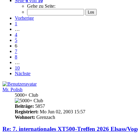
Seite
6
von
10
Gehe zu Seite:
Vorherige
1
…
4
5
6
7
8
…
10
Nächste
Mr. Polish
5000+ Club
Beiträge:
5857
Registriert:
Mo Jun 02, 2003 15:57
Wohnort:
Grenzach
Re: 7. internationales XT500-Treffen 2026 Elsass/Vog