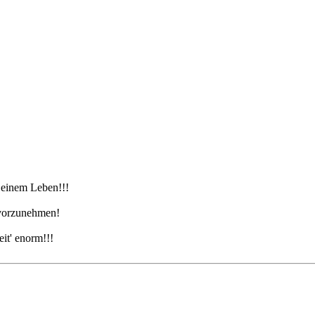
Deinem Leben!!!
 vorzunehmen!
eit' enorm!!!