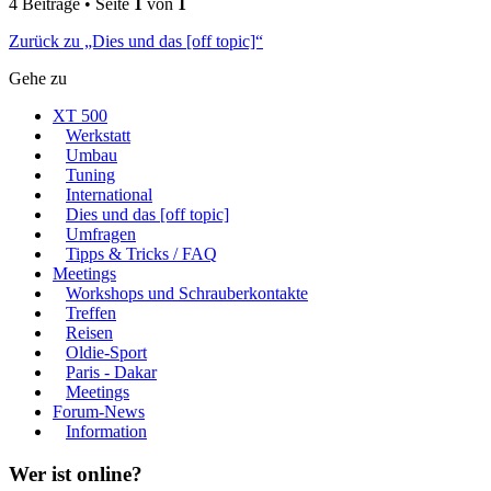
4 Beiträge • Seite
1
von
1
Zurück zu „Dies und das [off topic]“
Gehe zu
XT 500
Werkstatt
Umbau
Tuning
International
Dies und das [off topic]
Umfragen
Tipps & Tricks / FAQ
Meetings
Workshops und Schrauberkontakte
Treffen
Reisen
Oldie-Sport
Paris - Dakar
Meetings
Forum-News
Information
Wer ist online?