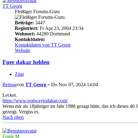
TT Georg
Fleißiger Forums-Guru
Beiträge:
3447
Registriert:
Fr Apr 23, 2004 23:34
Wohnort:
44289 Dortmund
Kontaktdaten:
Kontaktdaten von TT Georg
Website
Fuer dakar helden
Zitat
Beitrag
von
TT Georg
»
Do Nov 07, 2024 14:04
Lecker.
https://www.realwaytodakar.com/
Wenn mir als 18jähriger im Jahr 1988 gesagt hätte, das ich dieses 40
gezeigt. Vergiss es.
Nach oben
Frank M