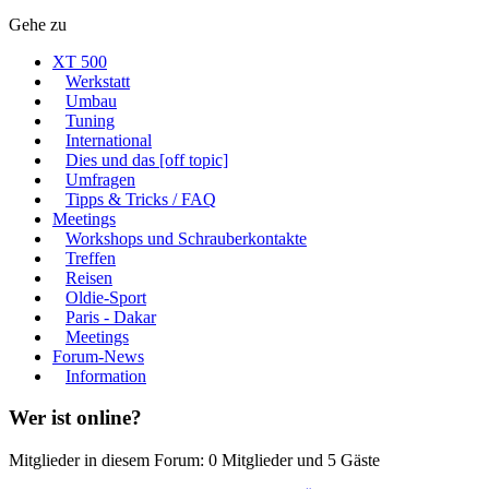
Gehe zu
XT 500
Werkstatt
Umbau
Tuning
International
Dies und das [off topic]
Umfragen
Tipps & Tricks / FAQ
Meetings
Workshops und Schrauberkontakte
Treffen
Reisen
Oldie-Sport
Paris - Dakar
Meetings
Forum-News
Information
Wer ist online?
Mitglieder in diesem Forum: 0 Mitglieder und 5 Gäste