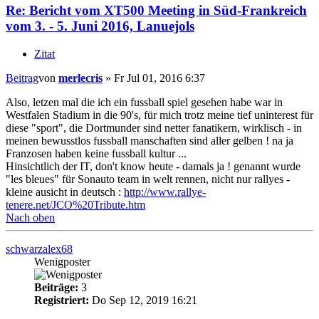
Re: Bericht vom XT500 Meeting in Süd-Frankreich
vom 3. - 5. Juni 2016, Lanuejols
Zitat
Beitrag
von
merlecris
»
Fr Jul 01, 2016 6:37
Also, letzen mal die ich ein fussball spiel gesehen habe war in
Westfalen Stadium in die 90's, für mich trotz meine tief uninterest für
diese "sport", die Dortmunder sind netter fanatikern, wirklisch - in
meinen bewusstlos fussball manschaften sind aller gelben ! na ja
Franzosen haben keine fussball kultur ...
Hinsichtlich der IT, don't know heute - damals ja ! genannt wurde
"les bleues" für Sonauto team in welt rennen, nicht nur rallyes -
kleine ausicht in deutsch :
http://www.rallye-
tenere.net/JCO%20Tribute.htm
Nach oben
schwarzalex68
Wenigposter
Beiträge:
3
Registriert:
Do Sep 12, 2019 16:21