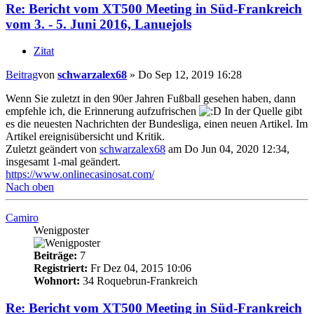
Re: Bericht vom XT500 Meeting in Süd-Frankreich
vom 3. - 5. Juni 2016, Lanuejols
Zitat
Beitrag
von
schwarzalex68
»
Do Sep 12, 2019 16:28
Wenn Sie zuletzt in den 90er Jahren Fußball gesehen haben, dann
empfehle ich, die Erinnerung aufzufrischen
In der Quelle gibt
es die neuesten Nachrichten der Bundesliga, einen neuen Artikel. Im
Artikel ereignisübersicht und Kritik.
Zuletzt geändert von
schwarzalex68
am Do Jun 04, 2020 12:34,
insgesamt 1-mal geändert.
https://www.onlinecasinosat.com/
Nach oben
Camiro
Wenigposter
Beiträge:
7
Registriert:
Fr Dez 04, 2015 10:06
Wohnort:
34 Roquebrun-Frankreich
Re: Bericht vom XT500 Meeting in Süd-Frankreich