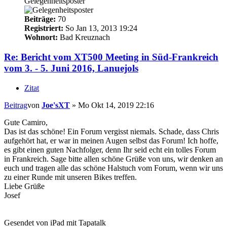
Gelegenheitsposter
Beiträge:
70
Registriert:
So Jan 13, 2013 19:24
Wohnort:
Bad Kreuznach
Re: Bericht vom XT500 Meeting in Süd-Frankreich
vom 3. - 5. Juni 2016, Lanuejols
Zitat
Beitrag
von
Joe'sXT
»
Mo Okt 14, 2019 22:16
Gute Camiro,
Das ist das schöne! Ein Forum vergisst niemals. Schade, dass Chris
aufgehört hat, er war in meinen Augen selbst das Forum! Ich hoffe,
es gibt einen guten Nachfolger, denn Ihr seid echt ein tolles Forum
in Frankreich. Sage bitte allen schöne Grüße von uns, wir denken an
euch und tragen alle das schöne Halstuch vom Forum, wenn wir uns
zu einer Runde mit unseren Bikes treffen.
Liebe Grüße
Josef
Gesendet von iPad mit Tapatalk