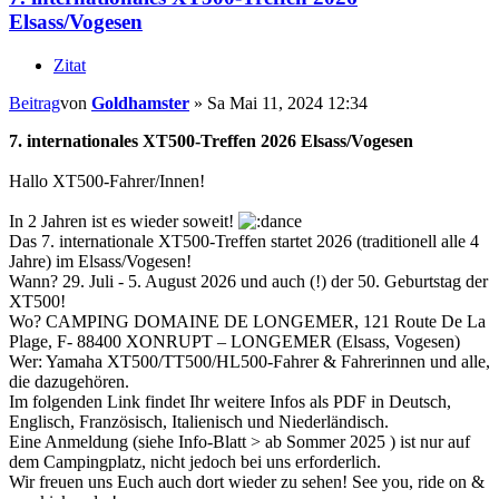
Elsass/Vogesen
Zitat
Beitrag
von
Goldhamster
»
Sa Mai 11, 2024 12:34
7. internationales XT500-Treffen 2026 Elsass/Vogesen
Hallo XT500-Fahrer/Innen!
In 2 Jahren ist es wieder soweit!
Das 7. internationale XT500-Treffen startet 2026 (traditionell alle 4
Jahre) im Elsass/Vogesen!
Wann? 29. Juli - 5. August 2026 und auch (!) der 50. Geburtstag der
XT500!
Wo? CAMPING DOMAINE DE LONGEMER, 121 Route De La
Plage, F- 88400 XONRUPT – LONGEMER (Elsass, Vogesen)
Wer: Yamaha XT500/TT500/HL500-Fahrer & Fahrerinnen und alle,
die dazugehören.
Im folgenden Link findet Ihr weitere Infos als PDF in Deutsch,
Englisch, Französisch, Italienisch und Niederländisch.
Eine Anmeldung (siehe Info-Blatt > ab Sommer 2025 ) ist nur auf
dem Campingplatz, nicht jedoch bei uns erforderlich.
Wir freuen uns Euch auch dort wieder zu sehen! See you, ride on &