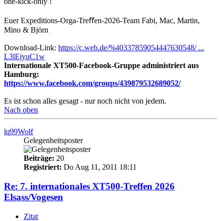
one-kick-only !
Euer Expeditions-Orga-Treﬀen-2026-Team Fabi, Mac, Martin,
Mino & Björn
Download-Link:
https://c.web.de/%40337859054447630548/ ...
L3lEjyuC1w
Internationale XT500-Facebook-Gruppe administriert aus
Hamburg:
https://www.facebook.com/groups/439879532689052/
Es ist schon alles gesagt - nur noch nicht von jedem.
Nach oben
lq99Wolf
Gelegenheitsposter
Beiträge:
20
Registriert:
Do Aug 11, 2011 18:11
Re: 7. internationales XT500-Treffen 2026
Elsass/Vogesen
Zitat