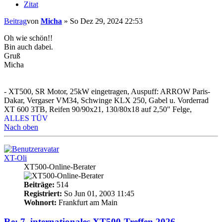
Zitat
Beitrag
von
Micha
»
So Dez 29, 2024 22:53
Oh wie schön!!
Bin auch dabei.
Gruß
Micha
- XT500, SR Motor, 25kW eingetragen, Auspuff: ARROW Paris-
Dakar, Vergaser VM34, Schwinge KLX 250, Gabel u. Vorderrad
XT 600 3TB, Reifen 90/90x21, 130/80x18 auf 2,50" Felge,
ALLES TÜV
Nach oben
XT-Oli
XT500-Online-Berater
Beiträge:
514
Registriert:
So Jun 01, 2003 11:45
Wohnort:
Frankfurt am Main
Re: 7. internationales XT500-Treffen 2026