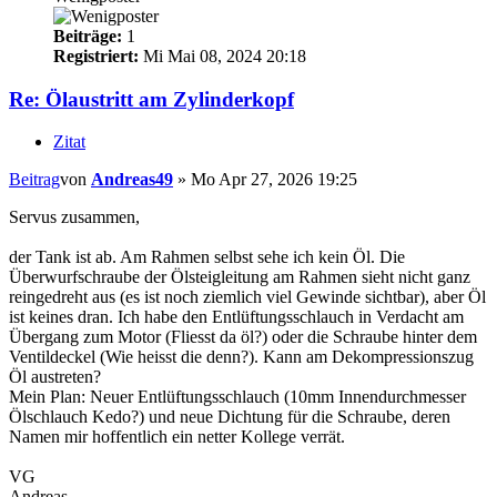
Beiträge:
1
Registriert:
Mi Mai 08, 2024 20:18
Re: Ölaustritt am Zylinderkopf
Zitat
Beitrag
von
Andreas49
»
Mo Apr 27, 2026 19:25
Servus zusammen,
der Tank ist ab. Am Rahmen selbst sehe ich kein Öl. Die
Überwurfschraube der Ölsteigleitung am Rahmen sieht nicht ganz
reingedreht aus (es ist noch ziemlich viel Gewinde sichtbar), aber Öl
ist keines dran. Ich habe den Entlüftungsschlauch in Verdacht am
Übergang zum Motor (Fliesst da öl?) oder die Schraube hinter dem
Ventildeckel (Wie heisst die denn?). Kann am Dekompressionszug
Öl austreten?
Mein Plan: Neuer Entlüftungsschlauch (10mm Innendurchmesser
Ölschlauch Kedo?) und neue Dichtung für die Schraube, deren
Namen mir hoffentlich ein netter Kollege verrät.
VG
Andreas