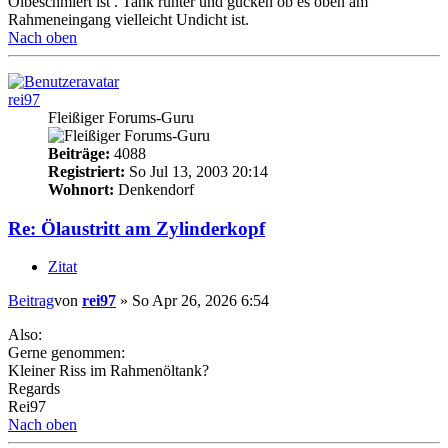
Ölbeschmiert ist . Tank runter und gucken ob es oben am
Rahmeneingang vielleicht Undicht ist.
Nach oben
rei97
Fleißiger Forums-Guru
Beiträge:
4088
Registriert:
So Jul 13, 2003 20:14
Wohnort:
Denkendorf
Re: Ölaustritt am Zylinderkopf
Zitat
Beitrag
von
rei97
»
So Apr 26, 2026 6:54
Also:
Gerne genommen:
Kleiner Riss im Rahmenöltank?
Regards
Rei97
Nach oben