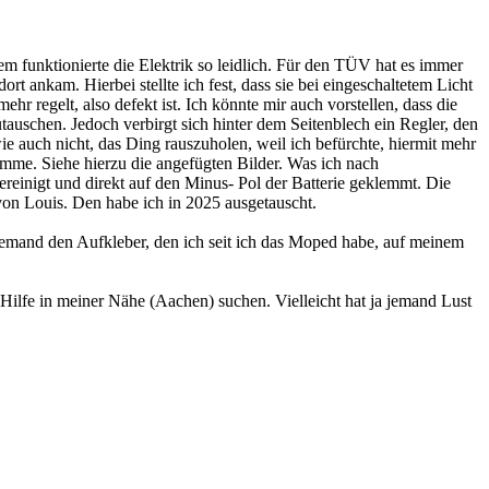
 funktionierte die Elektrik so leidlich. Für den TÜV hat es immer
 ankam. Hierbei stellte ich fest, dass sie bei eingeschaltetem Licht
r regelt, also defekt ist. Ich könnte mir auch vorstellen, dass die
auschen. Jedoch verbirgt sich hinter dem Seitenblech ein Regler, den
ie auch nicht, das Ding rauszuholen, weil ich befürchte, hiermit mehr
omme. Siehe hierzu die angefügten Bilder. Was ich nach
inigt und direkt auf den Minus- Pol der Batterie geklemmt. Die
von Louis. Den habe ich in 2025 ausgetauscht.
emand den Aufkleber, den ich seit ich das Moped habe, auf meinem
Hilfe in meiner Nähe (Aachen) suchen. Vielleicht hat ja jemand Lust