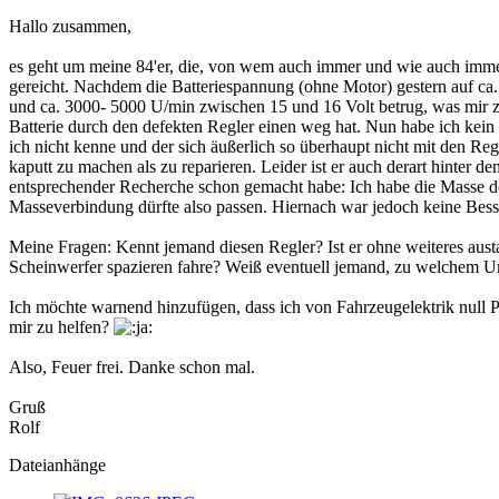
Hallo zusammen,
es geht um meine 84'er, die, von wem auch immer und wie auch immer,
gereicht. Nachdem die Batteriespannung (ohne Motor) gestern auf ca. 
und ca. 3000- 5000 U/min zwischen 15 und 16 Volt betrug, was mir ziem
Batterie durch den defekten Regler einen weg hat. Nun habe ich kein 
ich nicht kenne und der sich äußerlich so überhaupt nicht mit den Reg
kaputt zu machen als zu reparieren. Leider ist er auch derart hinter
entsprechender Recherche schon gemacht habe: Ich habe die Masse d
Masseverbindung dürfte also passen. Hiernach war jedoch keine Besse
Meine Fragen: Kennt jemand diesen Regler? Ist er ohne weiteres aus
Scheinwerfer spazieren fahre? Weiß eventuell jemand, zu welchem U
Ich möchte warnend hinzufügen, dass ich von Fahrzeugelektrik null Pe
mir zu helfen?
Also, Feuer frei. Danke schon mal.
Gruß
Rolf
Dateianhänge