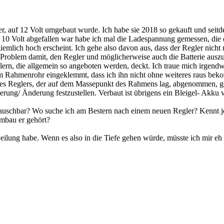
 auf 12 Volt umgebaut wurde. Ich habe sie 2018 so gekauft und seitdem
10 Volt abgefallen war habe ich mal die Ladespannung gemessen, die dort
lich hoch erscheint. Ich gehe also davon aus, dass der Regler nicht meh
Problem damit, den Regler und möglicherweise auch die Batterie auszut
lern, die allgemein so angeboten werden, deckt. Ich traue mich irgendw
 dem Rahmenrohr eingeklemmt, dass ich ihn nicht ohne weiteres raus bek
es Reglers, der auf dem Massepunkt des Rahmens lag, abgenommen, gere
rung/ Änderung festzustellen. Verbaut ist übrigens ein Bleigel- Akku 
tauschbar? Wo suche ich am Bestern nach einem neuen Regler? Kennt j
mbau er gehört?
ilung habe. Wenn es also in die Tiefe gehen würde, müsste ich mir eh 