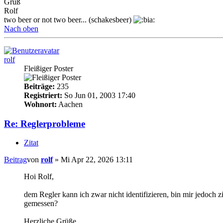
Gruß
Rolf
two beer or not two beer... (schakesbeer)
Nach oben
rolf
Fleißiger Poster
Beiträge:
235
Registriert:
So Jun 01, 2003 17:40
Wohnort:
Aachen
Re: Reglerprobleme
Zitat
Beitrag
von
rolf
»
Mi Apr 22, 2026 13:11
Hoi Rolf,
dem Regler kann ich zwar nicht identifizieren, bin mir jedoch 
gemessen?
Herzliche Grüße