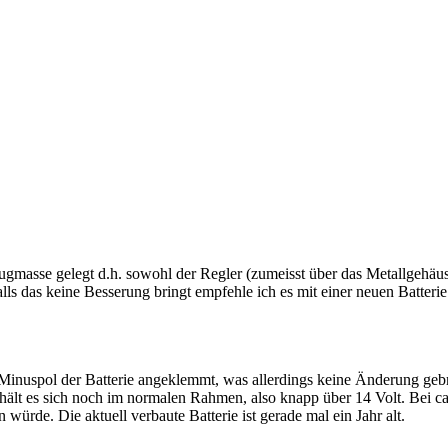
asse gelegt d.h. sowohl der Regler (zumeisst über das Metallgehäuse)
 Falls das keine Besserung bringt empfehle ich es mit einer neuen Bat
n Minuspol der Batterie angeklemmt, was allerdings keine Änderung gebr
ält es sich noch im normalen Rahmen, also knapp über 14 Volt. Bei ca
en würde. Die aktuell verbaute Batterie ist gerade mal ein Jahr alt.