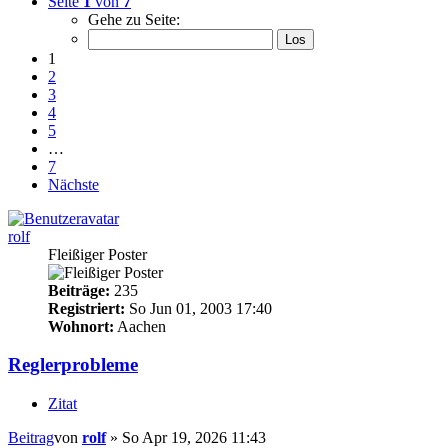
Seite
1
von
7
Gehe zu Seite:
1
2
3
4
5
…
7
Nächste
rolf
Fleißiger Poster
Beiträge:
235
Registriert:
So Jun 01, 2003 17:40
Wohnort:
Aachen
Reglerprobleme
Zitat
Beitrag
von
rolf
»
So Apr 19, 2026 11:43