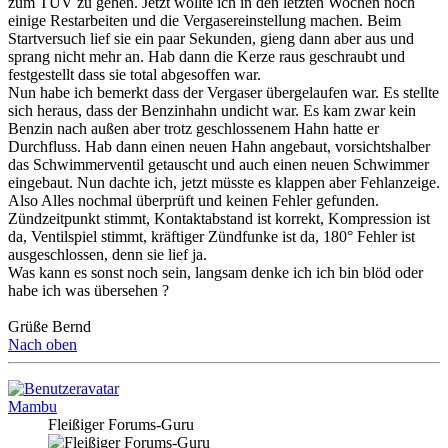
zum TÜV zu gehen. Jetzt wollte ich in den letzten Wochen noch
einige Restarbeiten und die Vergasereinstellung machen. Beim
Startversuch lief sie ein paar Sekunden, gieng dann aber aus und
sprang nicht mehr an. Hab dann die Kerze raus geschraubt und
festgestellt dass sie total abgesoffen war.
Nun habe ich bemerkt dass der Vergaser übergelaufen war. Es stellte
sich heraus, dass der Benzinhahn undicht war. Es kam zwar kein
Benzin nach außen aber trotz geschlossenem Hahn hatte er
Durchfluss. Hab dann einen neuen Hahn angebaut, vorsichtshalber
das Schwimmerventil getauscht und auch einen neuen Schwimmer
eingebaut. Nun dachte ich, jetzt müsste es klappen aber Fehlanzeige.
Also Alles nochmal überprüft und keinen Fehler gefunden.
Zündzeitpunkt stimmt, Kontaktabstand ist korrekt, Kompression ist
da, Ventilspiel stimmt, kräftiger Zündfunke ist da, 180° Fehler ist
ausgeschlossen, denn sie lief ja.
Was kann es sonst noch sein, langsam denke ich ich bin blöd oder
habe ich was übersehen ?
Grüße Bernd
Nach oben
Mambu
Fleißiger Forums-Guru