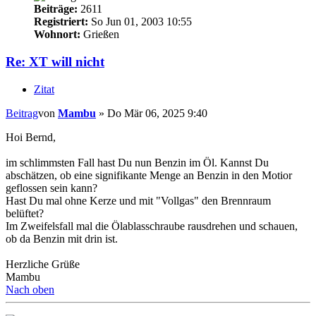
Beiträge:
2611
Registriert:
So Jun 01, 2003 10:55
Wohnort:
Grießen
Re: XT will nicht
Zitat
Beitrag
von
Mambu
»
Do Mär 06, 2025 9:40
Hoi Bernd,
im schlimmsten Fall hast Du nun Benzin im Öl. Kannst Du
abschätzen, ob eine signifikante Menge an Benzin in den Motior
geflossen sein kann?
Hast Du mal ohne Kerze und mit "Vollgas" den Brennraum
belüftet?
Im Zweifelsfall mal die Ölablasschraube rausdrehen und schauen,
ob da Benzin mit drin ist.
Herzliche Grüße
Mambu
Nach oben