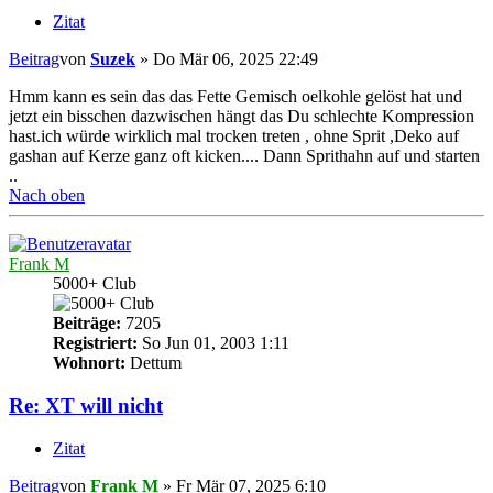
Zitat
Beitrag
von
Suzek
»
Do Mär 06, 2025 22:49
Hmm kann es sein das das Fette Gemisch oelkohle gelöst hat und
jetzt ein bisschen dazwischen hängt das Du schlechte Kompression
hast.ich würde wirklich mal trocken treten , ohne Sprit ,Deko auf
gashan auf Kerze ganz oft kicken.... Dann Sprithahn auf und starten
..
Nach oben
Frank M
5000+ Club
Beiträge:
7205
Registriert:
So Jun 01, 2003 1:11
Wohnort:
Dettum
Re: XT will nicht
Zitat
Beitrag
von
Frank M
»
Fr Mär 07, 2025 6:10