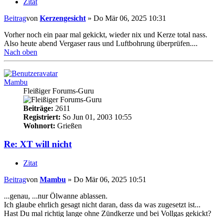
Zitat
Beitrag
von
Kerzengesicht
»
Do Mär 06, 2025 10:31
Vorher noch ein paar mal gekickt, wieder nix und Kerze total nass.
Also heute abend Vergaser raus und Luftbohrung überprüfen....
Nach oben
Mambu
Fleißiger Forums-Guru
Beiträge:
2611
Registriert:
So Jun 01, 2003 10:55
Wohnort:
Grießen
Re: XT will nicht
Zitat
Beitrag
von
Mambu
»
Do Mär 06, 2025 10:51
...genau, ...nur Ölwanne ablassen.
Ich glaube ehrlich gesagt nicht daran, dass da was zugesetzt ist...
Hast Du mal richtig lange ohne Zündkerze und bei Vollgas gekickt?