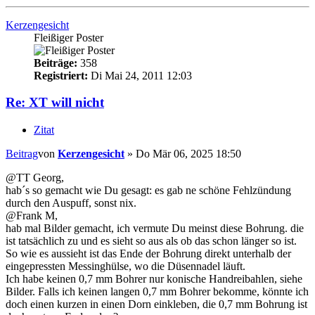
Kerzengesicht
Fleißiger Poster
Beiträge:
358
Registriert:
Di Mai 24, 2011 12:03
Re: XT will nicht
Zitat
Beitrag
von
Kerzengesicht
»
Do Mär 06, 2025 18:50
@TT Georg,
hab´s so gemacht wie Du gesagt: es gab ne schöne Fehlzündung
durch den Auspuff, sonst nix.
@Frank M,
hab mal Bilder gemacht, ich vermute Du meinst diese Bohrung. die
ist tatsächlich zu und es sieht so aus als ob das schon länger so ist.
So wie es aussieht ist das Ende der Bohrung direkt unterhalb der
eingepressten Messinghülse, wo die Düsennadel läuft.
Ich habe keinen 0,7 mm Bohrer nur konische Handreibahlen, siehe
Bilder. Falls ich keinen langen 0,7 mm Bohrer bekomme, könnte ich
doch einen kurzen in einen Dorn einkleben, die 0,7 mm Bohrung ist