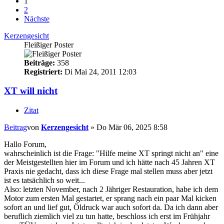
1
2
Nächste
Kerzengesicht
Fleißiger Poster
Beiträge:
358
Registriert:
Di Mai 24, 2011 12:03
XT will nicht
Zitat
Beitrag
von
Kerzengesicht
»
Do Mär 06, 2025 8:58
Hallo Forum,
wahrscheinlich ist die Frage: "Hilfe meine XT springt nicht an" eine
der Meistgestellten hier im Forum und ich hätte nach 45 Jahren XT
Praxis nie gedacht, dass ich diese Frage mal stellen muss aber jetzt
ist es tatsächlich so weit...
Also: letzten November, nach 2 Jähriger Restauration, habe ich dem
Motor zum ersten Mal gestartet, er sprang nach ein paar Mal kicken
sofort an und lief gut, Öldruck war auch sofort da. Da ich dann aber
beruflich ziemlich viel zu tun hatte, beschloss ich erst im Frühjahr