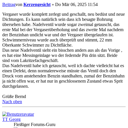
Beitrag
von
Kerzengesicht
»
Do Mär 06, 2025 11:54
Vergaser wurde komplett zerlegt und geschallt, neu bedüst und neue
Dichtungen. Es kann natürlich sein dass ich besagte Bohrung
übersehen habe. Nadelventil wurde sogar zweimal getauscht, das
erste Mal bei der Vergaserüberholung und das zweite Mal nachdem
der Benzinhan undicht war und der Vergaser übergelaufen ist.
Schwimmerniveau wurde auch überprüft und stimmt, 22 mm
Oberkante Schwimmer zu Dichtfläche.
Das neue Nadelventil sieht ein bisschen anders aus als das Vorige ,
es hat eine Messingeinlage wo der federnde Pin drin sitzt. Beide
sind vom Lakritzefachgeschäft.
Das Nadelventil habe ich getauscht, weil ich dachte vielleicht hat es
einen Defekt, denn normalereweise müsste das Ventil doch den
Druck vom anstehenden Benzin standhalten, zumal der Benzinhahn
ja nicht offen war, er hat nur in geschlossenem Zustand etwas Sprit
durchgelassen.
Grüße Bernd
Nach oben
TT Georg
Fleißiger Forums-Guru