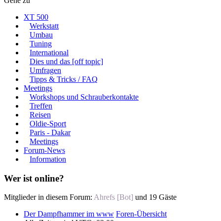
Gehe zu
XT 500
Werkstatt
Umbau
Tuning
International
Dies und das [off topic]
Umfragen
Tipps & Tricks / FAQ
Meetings
Workshops und Schrauberkontakte
Treffen
Reisen
Oldie-Sport
Paris - Dakar
Meetings
Forum-News
Information
Wer ist online?
Mitglieder in diesem Forum:
Ahrefs [Bot]
und 19 Gäste
Der Dampfhammer im www
Foren-Übersicht