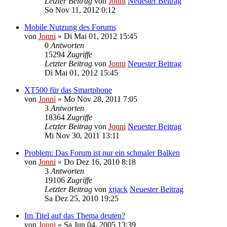
Letzter Beitrag
von
Jonni
Neuester Beitrag
So Nov 11, 2012 0:12
Mobile Nutzung des Forums
von
Jonni
» Di Mai 01, 2012 15:45
0
Antworten
15294
Zugriffe
Letzter Beitrag
von
Jonni
Neuester Beitrag
Di Mai 01, 2012 15:45
XT500 für das Smartphone
von
Jonni
» Mo Nov 28, 2011 7:05
3
Antworten
18364
Zugriffe
Letzter Beitrag
von
Jonni
Neuester Beitrag
Mi Nov 30, 2011 13:11
Problem: Das Forum ist nur ein schmaler Balken
von
Jonni
» Do Dez 16, 2010 8:18
3
Antworten
19106
Zugriffe
Letzter Beitrag
von
xtjack
Neuester Beitrag
Sa Dez 25, 2010 19:25
Im Titel auf das Thema deuten?
von
Jonni
» Sa Jun 04, 2005 13:39