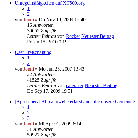
Unregelmäßigkeiten auf XT500.org
1
2
von
Jonni
» Do Nov 19, 2009 12:40
16
Antworten
36052
Zugriffe
Letzter Beitrag
von
Rocker
Neuester Beitrag
Fr Jan 15, 2010 9:19
User Freischaltung
1
2
von
Jonni
» Mo Jun 25, 2007 13:43
22
Antworten
41525
Zugriffe
Letzter Beitrag
von
caferacer
Neuester Beitrag
Do Sep 17, 2009 19:51
[Aprilscherz] Abmahnwelle erfasst auch die unsere Gemeinde
1
2
3
von
Jonni
» Mi Apr 01, 2009 6:14
31
Antworten
50927
Zugriffe