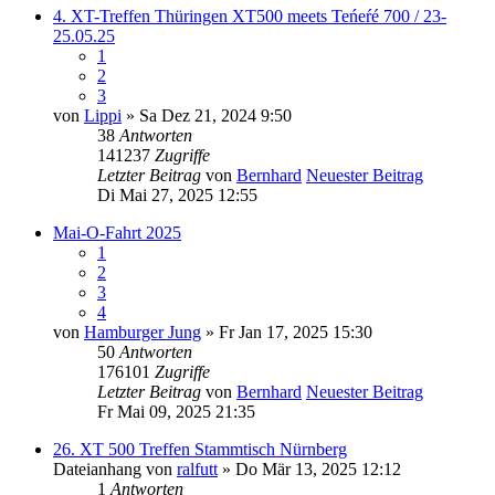
4. XT-Treffen Thüringen XT500 meets Teńeŕé 700 / 23-
25.05.25
1
2
3
von
Lippi
» Sa Dez 21, 2024 9:50
38
Antworten
141237
Zugriffe
Letzter Beitrag
von
Bernhard
Neuester Beitrag
Di Mai 27, 2025 12:55
Mai-O-Fahrt 2025
1
2
3
4
von
Hamburger Jung
» Fr Jan 17, 2025 15:30
50
Antworten
176101
Zugriffe
Letzter Beitrag
von
Bernhard
Neuester Beitrag
Fr Mai 09, 2025 21:35
26. XT 500 Treffen Stammtisch Nürnberg
Dateianhang
von
ralfutt
» Do Mär 13, 2025 12:12
1
Antworten