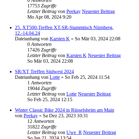
0
Antworten
17753
Zugriffe
Letzter Beitrag
von
Peekay
Neuester Beitrag
Mo Apr 08, 2024 9:20
25. XT500-Treffen XT-SR-Stammtisch Nürnberg,
12.-14.04.24
Dateianhang
von
Karsten K
» So Mär 03, 2024 22:08
0
Antworten
17426
Zugriffe
Letzter Beitrag
von
Karsten K
Neuester Beitrag
So Mär 03, 2024 22:08
SR/XT Treffen Südwest 2024
Dateianhang
von
Lotte
» So Feb 25, 2024 11:54
1
Antworten
19044
Zugriffe
Letzter Beitrag
von
Lotte
Neuester Beitrag
So Feb 25, 2024 12:15
Winter Classic Bike 2024 in Rüsselsheim am Main
von
Peekay
» Sa Dez 23, 2023 10:31
12
Antworten
31822
Zugriffe
Letzter Beitrag
von
Uwe_R
Neuester Beitrag
So Jan 21, 2024 13:54