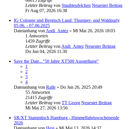
68015
Zugriffe
Letzter Beitrag
von
Staubteufelchen
Neuester Beitrag
Fr Aug 07, 2026 16:38
IG Cologne und Bergisch Land: Thumper- und Waldparty
05.06. - 07.06.2025
Dateianhang
von
Andi_Antez
» Mi Mai 20, 2026 18:03
1
Antworten
1459
Zugriffe
Letzter Beitrag
von
Andi_Antez
Neuester Beitrag
Do Jun 04, 2026 11:30
Save the Date..."50 Jahre XT500 Ausstellung"
1
2
3
4
Dateianhang
von
Ralle
» Do Jun 26, 2025 20:49
55
Antworten
21415
Zugriffe
Letzter Beitrag
von
TT Georg
Neuester Beitrag
Mi Mai 27, 2026 13:56
SR/XT Stammtisch Hamburg - Himmelfahrtswochenende
2026
Dateianhang
von
Hesi
» Mi Mai 13, 2026 14:37