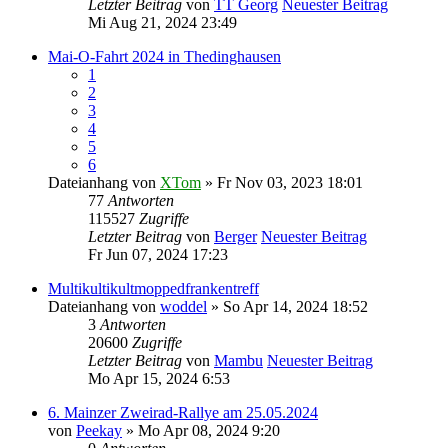
Letzter Beitrag
von
TT Georg
Neuester Beitrag
Mi Aug 21, 2024 23:49
Mai-O-Fahrt 2024 in Thedinghausen
1
2
3
4
5
6
Dateianhang
von
XTom
» Fr Nov 03, 2023 18:01
77
Antworten
115527
Zugriffe
Letzter Beitrag
von
Berger
Neuester Beitrag
Fr Jun 07, 2024 17:23
Multikultikultmoppedfrankentreff
Dateianhang
von
woddel
» So Apr 14, 2024 18:52
3
Antworten
20600
Zugriffe
Letzter Beitrag
von
Mambu
Neuester Beitrag
Mo Apr 15, 2024 6:53
6. Mainzer Zweirad-Rallye am 25.05.2024
von
Peekay
» Mo Apr 08, 2024 9:20