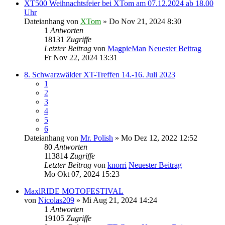
XT500 Weihnachtsfeier bei XTom am 07.12.2024 ab 18.00
Uhr
Dateianhang
von
XTom
» Do Nov 21, 2024 8:30
1
Antworten
18131
Zugriffe
Letzter Beitrag
von
MagpieMan
Neuester Beitrag
Fr Nov 22, 2024 13:31
8. Schwarzwälder XT-Treffen 14.-16. Juli 2023
1
2
3
4
5
6
Dateianhang
von
Mr. Polish
» Mo Dez 12, 2022 12:52
80
Antworten
113814
Zugriffe
Letzter Beitrag
von
knorri
Neuester Beitrag
Mo Okt 07, 2024 15:23
MaxlRIDE MOTOFESTIVAL
von
Nicolas209
» Mi Aug 21, 2024 14:24
1
Antworten
19105
Zugriffe