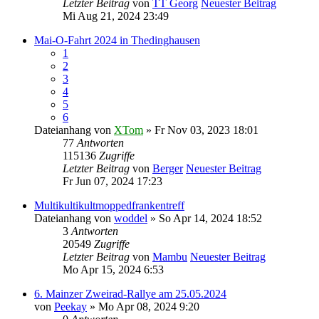
Letzter Beitrag
von
TT Georg
Neuester Beitrag
Mi Aug 21, 2024 23:49
Mai-O-Fahrt 2024 in Thedinghausen
1
2
3
4
5
6
Dateianhang
von
XTom
» Fr Nov 03, 2023 18:01
77
Antworten
115136
Zugriffe
Letzter Beitrag
von
Berger
Neuester Beitrag
Fr Jun 07, 2024 17:23
Multikultikultmoppedfrankentreff
Dateianhang
von
woddel
» So Apr 14, 2024 18:52
3
Antworten
20549
Zugriffe
Letzter Beitrag
von
Mambu
Neuester Beitrag
Mo Apr 15, 2024 6:53
6. Mainzer Zweirad-Rallye am 25.05.2024
von
Peekay
» Mo Apr 08, 2024 9:20