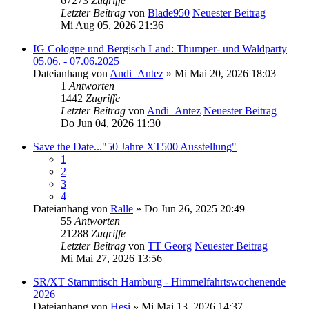
67273
Zugriffe
Letzter Beitrag
von
Blade950
Neuester Beitrag
Mi Aug 05, 2026 21:36
IG Cologne und Bergisch Land: Thumper- und Waldparty
05.06. - 07.06.2025
Dateianhang
von
Andi_Antez
» Mi Mai 20, 2026 18:03
1
Antworten
1442
Zugriffe
Letzter Beitrag
von
Andi_Antez
Neuester Beitrag
Do Jun 04, 2026 11:30
Save the Date..."50 Jahre XT500 Ausstellung"
1
2
3
4
Dateianhang
von
Ralle
» Do Jun 26, 2025 20:49
55
Antworten
21288
Zugriffe
Letzter Beitrag
von
TT Georg
Neuester Beitrag
Mi Mai 27, 2026 13:56
SR/XT Stammtisch Hamburg - Himmelfahrtswochenende
2026
Dateianhang
von
Hesi
» Mi Mai 13, 2026 14:37