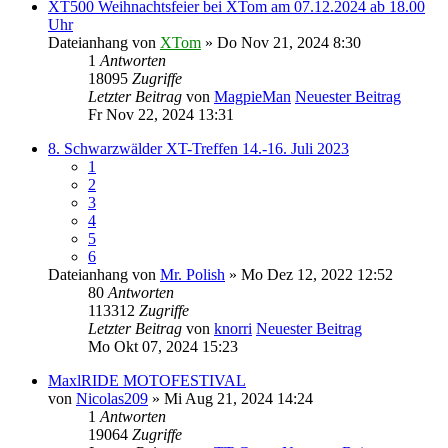
XT500 Weihnachtsfeier bei XTom am 07.12.2024 ab 18.00
Uhr
Dateianhang
von
XTom
» Do Nov 21, 2024 8:30
1
Antworten
18095
Zugriffe
Letzter Beitrag
von
MagpieMan
Neuester Beitrag
Fr Nov 22, 2024 13:31
8. Schwarzwälder XT-Treffen 14.-16. Juli 2023
1
2
3
4
5
6
Dateianhang
von
Mr. Polish
» Mo Dez 12, 2022 12:52
80
Antworten
113312
Zugriffe
Letzter Beitrag
von
knorri
Neuester Beitrag
Mo Okt 07, 2024 15:23
MaxlRIDE MOTOFESTIVAL
von
Nicolas209
» Mi Aug 21, 2024 14:24
1
Antworten
19064
Zugriffe