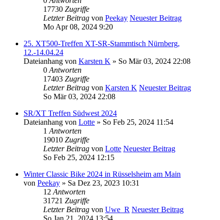
0
Antworten
17730
Zugriffe
Letzter Beitrag
von
Peekay
Neuester Beitrag
Mo Apr 08, 2024 9:20
25. XT500-Treffen XT-SR-Stammtisch Nürnberg,
12.-14.04.24
Dateianhang
von
Karsten K
» So Mär 03, 2024 22:08
0
Antworten
17403
Zugriffe
Letzter Beitrag
von
Karsten K
Neuester Beitrag
So Mär 03, 2024 22:08
SR/XT Treffen Südwest 2024
Dateianhang
von
Lotte
» So Feb 25, 2024 11:54
1
Antworten
19010
Zugriffe
Letzter Beitrag
von
Lotte
Neuester Beitrag
So Feb 25, 2024 12:15
Winter Classic Bike 2024 in Rüsselsheim am Main
von
Peekay
» Sa Dez 23, 2023 10:31
12
Antworten
31721
Zugriffe
Letzter Beitrag
von
Uwe_R
Neuester Beitrag
So Jan 21, 2024 13:54