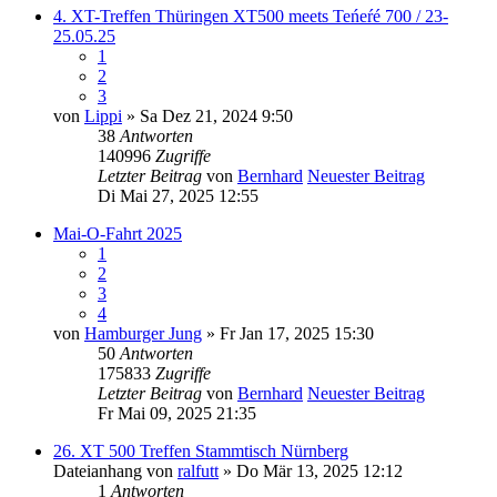
4. XT-Treffen Thüringen XT500 meets Teńeŕé 700 / 23-
25.05.25
1
2
3
von
Lippi
» Sa Dez 21, 2024 9:50
38
Antworten
140996
Zugriffe
Letzter Beitrag
von
Bernhard
Neuester Beitrag
Di Mai 27, 2025 12:55
Mai-O-Fahrt 2025
1
2
3
4
von
Hamburger Jung
» Fr Jan 17, 2025 15:30
50
Antworten
175833
Zugriffe
Letzter Beitrag
von
Bernhard
Neuester Beitrag
Fr Mai 09, 2025 21:35
26. XT 500 Treffen Stammtisch Nürnberg
Dateianhang
von
ralfutt
» Do Mär 13, 2025 12:12
1
Antworten