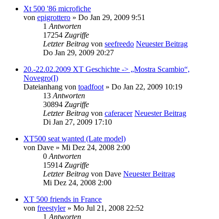
Xt 500 '86 microfiche
von
epigrottero
» Do Jan 29, 2009 9:51
1
Antworten
17254
Zugriffe
Letzter Beitrag
von
seefreedo
Neuester Beitrag
Do Jan 29, 2009 20:27
20.-22.02.2009 XT Geschichte -> „Mostra Scambio“,
Novegro(I)
Dateianhang
von
toadfoot
» Do Jan 22, 2009 10:19
13
Antworten
30894
Zugriffe
Letzter Beitrag
von
caferacer
Neuester Beitrag
Di Jan 27, 2009 17:10
XT500 seat wanted (Late model)
von
Dave
» Mi Dez 24, 2008 2:00
0
Antworten
15914
Zugriffe
Letzter Beitrag
von
Dave
Neuester Beitrag
Mi Dez 24, 2008 2:00
XT 500 friends in France
von
freestyler
» Mo Jul 21, 2008 22:52
1
Antworten