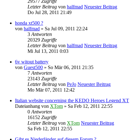
29577
Zugriffe
Letzter Beitrag
von
halfmad
Neuester Beitrag
Do Jul 28, 2011 21:49
honda xt500 ?
von
halfmad
» Sa Jul 09, 2011 22:24
3
Antworten
20329
Zugriffe
Letzter Beitrag
von
halfmad
Neuester Beitrag
Mi Jul 13, 2011 0:03
6v witout battery
von
Guest500
» So Mär 06, 2011 21:35
7
Antworten
23143
Zugriffe
Letzter Beitrag
von
PeJo
Neuester Beitrag
Mo Mär 07, 2011 12:42
Italian website concerning the KEDO Heroes Legend XT
Dateianhang
von
XTom
» Sa Feb 12, 2011 22:55
0
Antworten
16152
Zugriffe
Letzter Beitrag
von
XTom
Neuester Beitrag
Sa Feb 12, 2011 22:55
Gibt es Niederländer auf diesem Forum ?