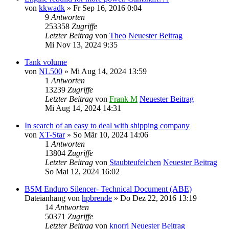
von
kkwadk
» Fr Sep 16, 2016 0:04
9
Antworten
253358
Zugriffe
Letzter Beitrag
von
Theo
Neuester Beitrag
Mi Nov 13, 2024 9:35
Tank volume
von
NL500
» Mi Aug 14, 2024 13:59
1
Antworten
13239
Zugriffe
Letzter Beitrag
von
Frank M
Neuester Beitrag
Mi Aug 14, 2024 14:31
In search of an easy to deal with shipping company
von
XT-Star
» So Mär 10, 2024 14:06
1
Antworten
13804
Zugriffe
Letzter Beitrag
von
Staubteufelchen
Neuester Beitrag
So Mai 12, 2024 16:02
BSM Enduro Silencer- Technical Document (ABE)
Dateianhang
von
hpbrende
» Do Dez 22, 2016 13:19
14
Antworten
50371
Zugriffe
Letzter Beitrag
von
knorri
Neuester Beitrag