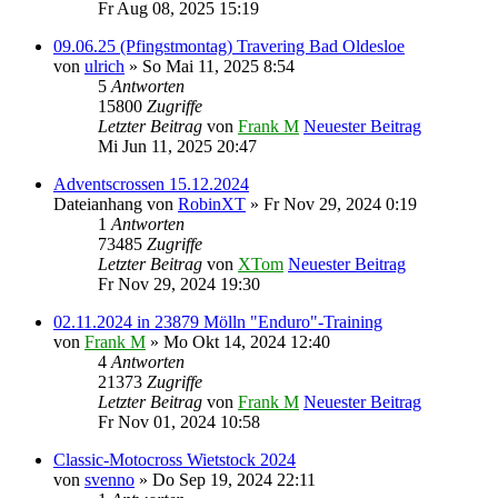
Fr Aug 08, 2025 15:19
09.06.25 (Pfingstmontag) Travering Bad Oldesloe
von
ulrich
» So Mai 11, 2025 8:54
5
Antworten
15800
Zugriffe
Letzter Beitrag
von
Frank M
Neuester Beitrag
Mi Jun 11, 2025 20:47
Adventscrossen 15.12.2024
Dateianhang
von
RobinXT
» Fr Nov 29, 2024 0:19
1
Antworten
73485
Zugriffe
Letzter Beitrag
von
XTom
Neuester Beitrag
Fr Nov 29, 2024 19:30
02.11.2024 in 23879 Mölln "Enduro"-Training
von
Frank M
» Mo Okt 14, 2024 12:40
4
Antworten
21373
Zugriffe
Letzter Beitrag
von
Frank M
Neuester Beitrag
Fr Nov 01, 2024 10:58
Classic-Motocross Wietstock 2024
von
svenno
» Do Sep 19, 2024 22:11