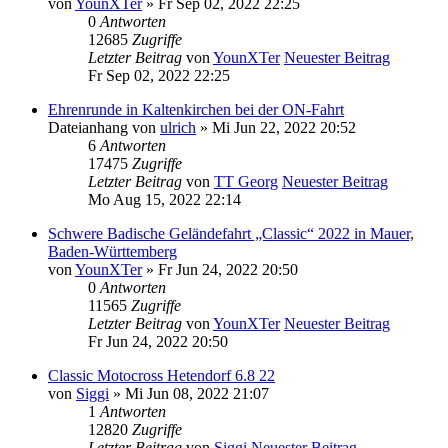
von
YounXTer
» Fr Sep 02, 2022 22:25
0
Antworten
12685
Zugriffe
Letzter Beitrag
von
YounXTer
Neuester Beitrag
Fr Sep 02, 2022 22:25
Ehrenrunde in Kaltenkirchen bei der ON-Fahrt
Dateianhang
von
ulrich
» Mi Jun 22, 2022 20:52
6
Antworten
17475
Zugriffe
Letzter Beitrag
von
TT Georg
Neuester Beitrag
Mo Aug 15, 2022 22:14
Schwere Badische Geländefahrt „Classic“ 2022 in Mauer,
Baden-Württemberg
von
YounXTer
» Fr Jun 24, 2022 20:50
0
Antworten
11565
Zugriffe
Letzter Beitrag
von
YounXTer
Neuester Beitrag
Fr Jun 24, 2022 20:50
Classic Motocross Hetendorf 6.8 22
von
Siggi
» Mi Jun 08, 2022 21:07
1
Antworten
12820
Zugriffe
Letzter Beitrag
von
Siggi
Neuester Beitrag