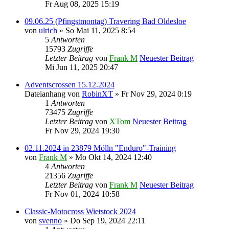
Fr Aug 08, 2025 15:19
09.06.25 (Pfingstmontag) Travering Bad Oldesloe
von
ulrich
» So Mai 11, 2025 8:54
5
Antworten
15793
Zugriffe
Letzter Beitrag
von
Frank M
Neuester Beitrag
Mi Jun 11, 2025 20:47
Adventscrossen 15.12.2024
Dateianhang
von
RobinXT
» Fr Nov 29, 2024 0:19
1
Antworten
73475
Zugriffe
Letzter Beitrag
von
XTom
Neuester Beitrag
Fr Nov 29, 2024 19:30
02.11.2024 in 23879 Mölln "Enduro"-Training
von
Frank M
» Mo Okt 14, 2024 12:40
4
Antworten
21356
Zugriffe
Letzter Beitrag
von
Frank M
Neuester Beitrag
Fr Nov 01, 2024 10:58
Classic-Motocross Wietstock 2024
von
svenno
» Do Sep 19, 2024 22:11