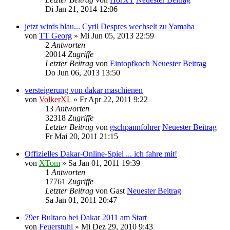
Di Jan 21, 2014 12:06
jetzt wirds blau... Cyril Despres wechselt zu Yamaha
von
TT Georg
» Mi Jun 05, 2013 22:59
2
Antworten
20014
Zugriffe
Letzter Beitrag
von
Eintopfkoch
Neuester Beitrag
Do Jun 06, 2013 13:50
versteigerung von dakar maschienen
von
VolkerXL
» Fr Apr 22, 2011 9:22
13
Antworten
32318
Zugriffe
Letzter Beitrag
von
gschpannfohrer
Neuester Beitrag
Fr Mai 20, 2011 21:15
Offizielles Dakar-Online-Spiel ... ich fahre mit!
von
XTom
» Sa Jan 01, 2011 19:39
1
Antworten
17761
Zugriffe
Letzter Beitrag
von
Gast
Neuester Beitrag
Sa Jan 01, 2011 20:47
79er Bultaco bei Dakar 2011 am Start
von
Feuerstuhl
» Mi Dez 29, 2010 9:43