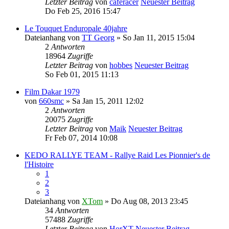
Letzter Beitrag
von
caferacer
Neuester Beitrag
Do Feb 25, 2016 15:47
Le Touquet Enduropale 40jahre
Dateianhang
von
TT Georg
» So Jan 11, 2015 15:04
2
Antworten
18964
Zugriffe
Letzter Beitrag
von
hobbes
Neuester Beitrag
So Feb 01, 2015 11:13
Film Dakar 1979
von
660smc
» Sa Jan 15, 2011 12:02
2
Antworten
20075
Zugriffe
Letzter Beitrag
von
Maik
Neuester Beitrag
Fr Feb 07, 2014 10:08
KEDO RALLYE TEAM - Rallye Raid Les Pionnier's de
l'Histoire
1
2
3
Dateianhang
von
XTom
» Do Aug 08, 2013 23:45
34
Antworten
57488
Zugriffe
Letzter Beitrag
von
HorXT
Neuester Beitrag