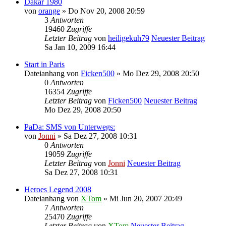
Dakar 1980
von
orange
» Do Nov 20, 2008 20:59
3
Antworten
19460
Zugriffe
Letzter Beitrag
von
heiligekuh79
Neuester Beitrag
Sa Jan 10, 2009 16:44
Start in Paris
Dateianhang
von
Ficken500
» Mo Dez 29, 2008 20:50
0
Antworten
16354
Zugriffe
Letzter Beitrag
von
Ficken500
Neuester Beitrag
Mo Dez 29, 2008 20:50
PaDa: SMS von Unterwegs:
von
Jonni
» Sa Dez 27, 2008 10:31
0
Antworten
19059
Zugriffe
Letzter Beitrag
von
Jonni
Neuester Beitrag
Sa Dez 27, 2008 10:31
Heroes Legend 2008
Dateianhang
von
XTom
» Mi Jun 20, 2007 20:49
7
Antworten
25470
Zugriffe
Letzter Beitrag
von
XTom
Neuester Beitrag