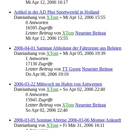
Mi Apr 12, 2006 16:17
Artikel in der AD Plus Sportwereld in Holland
Dateianhang
von
XTom
» Mi Apr 12, 2006 15:55
0
Antworten
16595
Zugriffe
Letzter Beitrag
von
XTom
Neuester Beitrag
Mi Apr 12, 2006 15:55
2006-04-01 Samstag Abholung der Fahrzeuge aus Belgien
Dateianhang
von
XTom
» Mi Apr 05, 2006 19:39
1
Antworten
17130
Zugriffe
Letzter Beitrag
von
TT Georg
Neuester Beitrag
Do Apr 06, 2006 19:19
2006-03-22 Mittwoch im Hafen von Antwerpen
Dateianhang
von
XTom
» So Apr 02, 2006 22:40
0
Antworten
15941
Zugriffe
Letzter Beitrag
von
XTom
Neuester Beitrag
So Apr 02, 2006 22:40
2006-03-05 Sonntag Abreise 2006-03-06 Montag Ankunft
Dateianhang
von
XTom
» Fr Mär 31, 2006 16:11