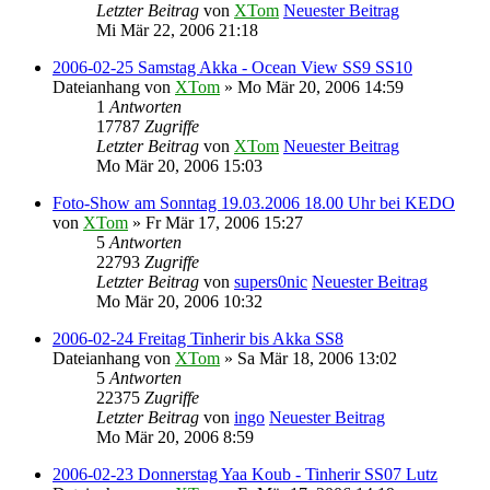
Letzter Beitrag
von
XTom
Neuester Beitrag
Mi Mär 22, 2006 21:18
2006-02-25 Samstag Akka - Ocean View SS9 SS10
Dateianhang
von
XTom
» Mo Mär 20, 2006 14:59
1
Antworten
17787
Zugriffe
Letzter Beitrag
von
XTom
Neuester Beitrag
Mo Mär 20, 2006 15:03
Foto-Show am Sonntag 19.03.2006 18.00 Uhr bei KEDO
von
XTom
» Fr Mär 17, 2006 15:27
5
Antworten
22793
Zugriffe
Letzter Beitrag
von
supers0nic
Neuester Beitrag
Mo Mär 20, 2006 10:32
2006-02-24 Freitag Tinherir bis Akka SS8
Dateianhang
von
XTom
» Sa Mär 18, 2006 13:02
5
Antworten
22375
Zugriffe
Letzter Beitrag
von
ingo
Neuester Beitrag
Mo Mär 20, 2006 8:59
2006-02-23 Donnerstag Yaa Koub - Tinherir SS07 Lutz