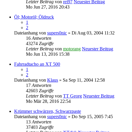
Letzter Beitrag
von
rei97
Neuester Beitrag
Mo Jun 27, 2016 20:43
Öl; Motoröl; Öldruck
1
2
Dateianhang
von
supers0nic
» Di Aug 03, 2004 11:32
16
Antworten
43274
Zugriffe
Letzter Beitrag
von
motorang
Neuester Beitrag
Mo Jun 13, 2016 15:38
Fahrradtacho an XT 500
1
2
Dateianhang
von
Klaus
» Sa Sep 11, 2004 12:58
17
Antworten
42603
Zugriffe
Letzter Beitrag
von
TT Georg
Neuester Beitrag
Mo Mär 28, 2016 22:54
Krümmer schwärzen, Schwarzpaste
Dateianhang
von
supers0nic
» Do Sep 15, 2005 7:45
13
Antworten
37403
Zugriffe