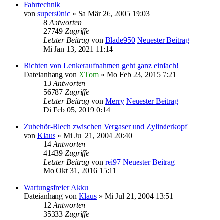
Fahrtechnik
von
supers0nic
» Sa Mär 26, 2005 19:03
8
Antworten
27749
Zugriffe
Letzter Beitrag
von
Blade950
Neuester Beitrag
Mi Jan 13, 2021 11:14
Richten von Lenkeraufnahmen geht ganz einfach!
Dateianhang
von
XTom
» Mo Feb 23, 2015 7:21
13
Antworten
56787
Zugriffe
Letzter Beitrag
von
Merry
Neuester Beitrag
Di Feb 05, 2019 0:14
Zubehör-Blech zwischen Vergaser und Zylinderkopf
von
Klaus
» Mi Jul 21, 2004 20:40
14
Antworten
41439
Zugriffe
Letzter Beitrag
von
rei97
Neuester Beitrag
Mo Okt 31, 2016 15:11
Wartungsfreier Akku
Dateianhang
von
Klaus
» Mi Jul 21, 2004 13:51
12
Antworten
35333
Zugriffe