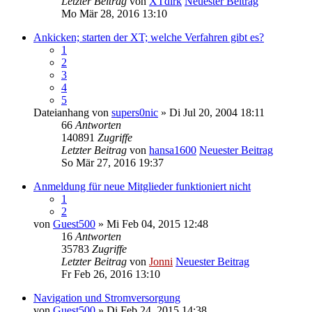
Letzter Beitrag
von
XTdirk
Neuester Beitrag
Mo Mär 28, 2016 13:10
Ankicken; starten der XT; welche Verfahren gibt es?
1
2
3
4
5
Dateianhang
von
supers0nic
» Di Jul 20, 2004 18:11
66
Antworten
140891
Zugriffe
Letzter Beitrag
von
hansa1600
Neuester Beitrag
So Mär 27, 2016 19:37
Anmeldung für neue Mitglieder funktioniert nicht
1
2
von
Guest500
» Mi Feb 04, 2015 12:48
16
Antworten
35783
Zugriffe
Letzter Beitrag
von
Jonni
Neuester Beitrag
Fr Feb 26, 2016 13:10
Navigation und Stromversorgung
von
Guest500
» Di Feb 24, 2015 14:38