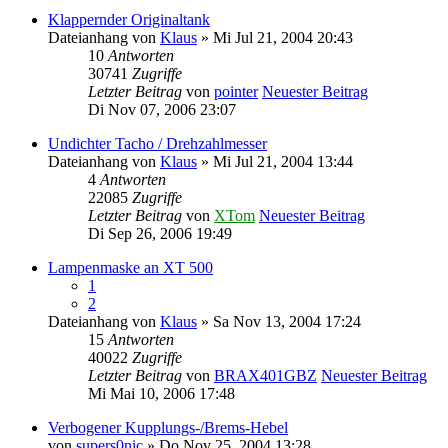
Klappernder Originaltank
Dateianhang
von
Klaus
» Mi Jul 21, 2004 20:43
10
Antworten
30741
Zugriffe
Letzter Beitrag
von
pointer
Neuester Beitrag
Di Nov 07, 2006 23:07
Undichter Tacho / Drehzahlmesser
Dateianhang
von
Klaus
» Mi Jul 21, 2004 13:44
4
Antworten
22085
Zugriffe
Letzter Beitrag
von
XTom
Neuester Beitrag
Di Sep 26, 2006 19:49
Lampenmaske an XT 500
1
2
Dateianhang
von
Klaus
» Sa Nov 13, 2004 17:24
15
Antworten
40022
Zugriffe
Letzter Beitrag
von
BRAX401GBZ
Neuester Beitrag
Mi Mai 10, 2006 17:48
Verbogener Kupplungs-/Brems-Hebel
von
supers0nic
» Do Nov 25, 2004 13:28