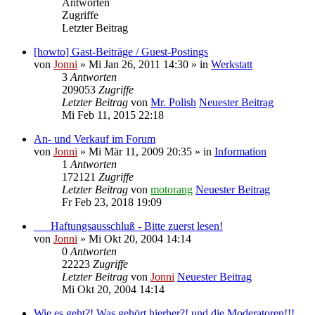
Antworten
Zugriffe
Letzter Beitrag
[howto] Gast-Beiträge / Guest-Postings
von
Jonni
» Mi Jan 26, 2011 14:30 » in
Werkstatt
3
Antworten
209053
Zugriffe
Letzter Beitrag
von
Mr. Polish
Neuester Beitrag
Mi Feb 11, 2015 22:18
An- und Verkauf im Forum
von
Jonni
» Mi Mär 11, 2009 20:35 » in
Information
1
Antworten
172121
Zugriffe
Letzter Beitrag
von
motorang
Neuester Beitrag
Fr Feb 23, 2018 19:09
___Haftungsausschluß - Bitte zuerst lesen!
von
Jonni
» Mi Okt 20, 2004 14:14
0
Antworten
22223
Zugriffe
Letzter Beitrag
von
Jonni
Neuester Beitrag
Mi Okt 20, 2004 14:14
Wie es geht?! Was gehört hierher?! und die Moderatoren!!!