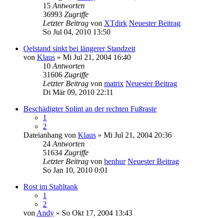
15
Antworten
36993
Zugriffe
Letzter Beitrag
von
XTdirk
Neuester Beitrag
So Jul 04, 2010 13:50
Oelstand sinkt bei längerer Standzeit
von
Klaus
» Mi Jul 21, 2004 16:40
10
Antworten
31606
Zugriffe
Letzter Beitrag
von
matrix
Neuester Beitrag
Di Mär 09, 2010 22:11
Beschädigter Splint an der rechten Fußraste
1
2
Dateianhang
von
Klaus
» Mi Jul 21, 2004 20:36
24
Antworten
51634
Zugriffe
Letzter Beitrag
von
benhur
Neuester Beitrag
So Jan 10, 2010 0:01
Rost im Stahltank
1
2
von
Andy
» So Okt 17, 2004 13:43