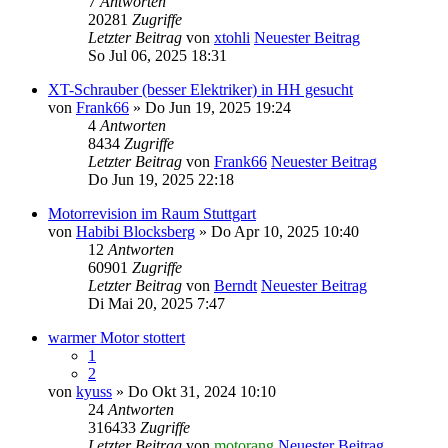
7
Antworten
20281
Zugriffe
Letzter Beitrag
von
xtohli
Neuester Beitrag
So Jul 06, 2025 18:31
XT-Schrauber (besser Elektriker) in HH gesucht
von
Frank66
» Do Jun 19, 2025 19:24
4
Antworten
8434
Zugriffe
Letzter Beitrag
von
Frank66
Neuester Beitrag
Do Jun 19, 2025 22:18
Motorrevision im Raum Stuttgart
von
Habibi Blocksberg
» Do Apr 10, 2025 10:40
12
Antworten
60901
Zugriffe
Letzter Beitrag
von
Berndt
Neuester Beitrag
Di Mai 20, 2025 7:47
warmer Motor stottert
1
2
von
kyuss
» Do Okt 31, 2024 10:10
24
Antworten
316433
Zugriffe
Letzter Beitrag
von
motorang
Neuester Beitrag