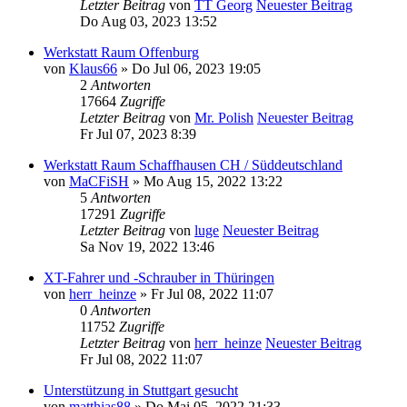
Letzter Beitrag
von
TT Georg
Neuester Beitrag
Do Aug 03, 2023 13:52
Werkstatt Raum Offenburg
von
Klaus66
» Do Jul 06, 2023 19:05
2
Antworten
17664
Zugriffe
Letzter Beitrag
von
Mr. Polish
Neuester Beitrag
Fr Jul 07, 2023 8:39
Werkstatt Raum Schaffhausen CH / Süddeutschland
von
MaCFiSH
» Mo Aug 15, 2022 13:22
5
Antworten
17291
Zugriffe
Letzter Beitrag
von
luge
Neuester Beitrag
Sa Nov 19, 2022 13:46
XT-Fahrer und -Schrauber in Thüringen
von
herr_heinze
» Fr Jul 08, 2022 11:07
0
Antworten
11752
Zugriffe
Letzter Beitrag
von
herr_heinze
Neuester Beitrag
Fr Jul 08, 2022 11:07
Unterstützung in Stuttgart gesucht
von
matthias88
» Do Mai 05, 2022 21:33