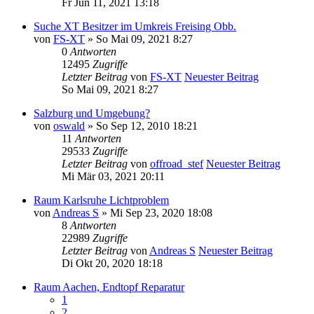
Fr Jun 11, 2021 13:18
Suche XT Besitzer im Umkreis Freising Obb.
von
FS-XT
» So Mai 09, 2021 8:27
0
Antworten
12495
Zugriffe
Letzter Beitrag
von
FS-XT
Neuester Beitrag
So Mai 09, 2021 8:27
Salzburg und Umgebung?
von
oswald
» So Sep 12, 2010 18:21
11
Antworten
29533
Zugriffe
Letzter Beitrag
von
offroad_stef
Neuester Beitrag
Mi Mär 03, 2021 20:11
Raum Karlsruhe Lichtproblem
von
Andreas S
» Mi Sep 23, 2020 18:08
8
Antworten
22989
Zugriffe
Letzter Beitrag
von
Andreas S
Neuester Beitrag
Di Okt 20, 2020 18:18
Raum Aachen, Endtopf Reparatur
1
2