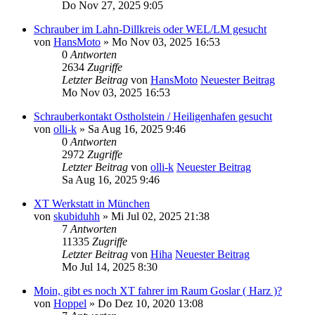
Do Nov 27, 2025 9:05
Schrauber im Lahn-Dillkreis oder WEL/LM gesucht
von
HansMoto
» Mo Nov 03, 2025 16:53
0
Antworten
2634
Zugriffe
Letzter Beitrag
von
HansMoto
Neuester Beitrag
Mo Nov 03, 2025 16:53
Schrauberkontakt Ostholstein / Heiligenhafen gesucht
von
olli-k
» Sa Aug 16, 2025 9:46
0
Antworten
2972
Zugriffe
Letzter Beitrag
von
olli-k
Neuester Beitrag
Sa Aug 16, 2025 9:46
XT Werkstatt in München
von
skubiduhh
» Mi Jul 02, 2025 21:38
7
Antworten
11335
Zugriffe
Letzter Beitrag
von
Hiha
Neuester Beitrag
Mo Jul 14, 2025 8:30
Moin, gibt es noch XT fahrer im Raum Goslar ( Harz )?
von
Hoppel
» Do Dez 10, 2020 13:08