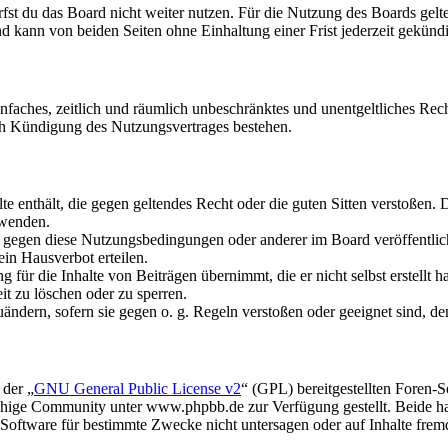
fst du das Board nicht weiter nutzen. Für die Nutzung des Boards gelten
 kann von beiden Seiten ohne Einhaltung einer Frist jederzeit gekünd
 einfaches, zeitlich und räumlich unbeschränktes und unentgeltliches R
ch Kündigung des Nutzungsvertrages bestehen.
alte enthält, die gegen geltendes Recht oder die guten Sitten verstoßen. 
rwenden.
n gegen diese Nutzungsbedingungen oder anderer im Board veröffentli
in Hausverbot erteilen.
für die Inhalte von Beiträgen übernimmt, die er nicht selbst erstellt 
it zu löschen oder zu sperren.
uändern, sofern sie gegen o. g. Regeln verstoßen oder geeignet sind, 
 der „
GNU General Public License v2
“ (GPL) bereitgestellten Foren
hige Community unter www.phpbb.de zur Verfügung gestellt. Beide hab
oftware für bestimmte Zwecke nicht untersagen oder auf Inhalte frem