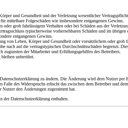
rper und Gesundheit und der Verletzung wesentlicher Vertragspflichten
ch für mittelbare Folgeschäden wie insbesondere entgangenen Gewinn.
em oder grob fahrlässigem Verhalten oder bei Schäden aus der Verletz
i Vertragsschluss typischerweise vorhersehbaren Schäden und im übrigen
besondere entgangenen Gewinn.
ng von Leben, Körper und Gesundheit oder vorsätzlichem oder grob fah
e nach auf die vertragstypischen Durchschnittsschäden begrenzt. Dies
h zugunsten der Mitarbeiter und Erfüllungsgehilfen des Betreibers.
bleiben unberührt.
e Datenschutzerklärung zu ändern. Die Änderung wird dem Nutzer per E-
m Falle des Widerspruchs erlischt das zwischen dem Betreiber und dem 
er Nutzer den Änderungen zugestimmt hat.
n der Datenschutzerklärung enthalten.