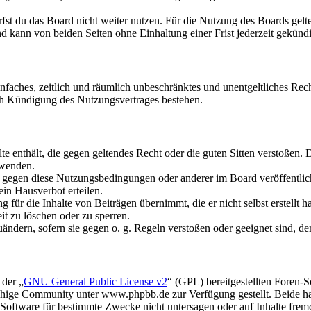
fst du das Board nicht weiter nutzen. Für die Nutzung des Boards gelten
 kann von beiden Seiten ohne Einhaltung einer Frist jederzeit gekünd
 einfaches, zeitlich und räumlich unbeschränktes und unentgeltliches R
ch Kündigung des Nutzungsvertrages bestehen.
alte enthält, die gegen geltendes Recht oder die guten Sitten verstoßen. 
rwenden.
n gegen diese Nutzungsbedingungen oder anderer im Board veröffentli
in Hausverbot erteilen.
für die Inhalte von Beiträgen übernimmt, die er nicht selbst erstellt 
it zu löschen oder zu sperren.
uändern, sofern sie gegen o. g. Regeln verstoßen oder geeignet sind, 
 der „
GNU General Public License v2
“ (GPL) bereitgestellten Foren
hige Community unter www.phpbb.de zur Verfügung gestellt. Beide hab
oftware für bestimmte Zwecke nicht untersagen oder auf Inhalte frem