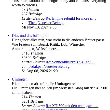
This board should be in english only and contains everything
worth to discuss.
58
Themen
287
Beiträge
Letzter Beitrag
Re: Engine rebuild for more p…
von
Theo
Neuester Beitrag
Mi Nov 13, 2024 9:35
Dies und das [off topic]
Hier gehört alles rein, was nicht in die anderen Bretter passt.
Wie Fragen zum Board, Kritik, Lob, Wünsche,
Anmerkungen, Weltschmerz ...
3410
Themen
39390
Beiträge
Letzter Beitrag
Re: Sonnenfinsternis / XTeeli…
von
pedal.pat
Neuester Beitrag
Sa Aug 08, 2026 21:20
Umfragen
Hier kommen ab sofort alle Umfragen rein.
Die Umfragen hier sollten (im weitesten Sinn) mit der XT500
zu tun haben...
214
Themen
5251
Beiträge
Letzter Beitrag
Re: XT 500 mit den wenigsten …