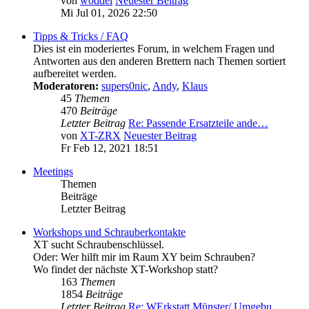
von
woddel
Neuester Beitrag
Mi Jul 01, 2026 22:50
Tipps & Tricks / FAQ
Dies ist ein moderiertes Forum, in welchem Fragen und
Antworten aus den anderen Brettern nach Themen sortiert
aufbereitet werden.
Moderatoren:
supers0nic
,
Andy
,
Klaus
45
Themen
470
Beiträge
Letzter Beitrag
Re: Passende Ersatzteile ande…
von
XT-ZRX
Neuester Beitrag
Fr Feb 12, 2021 18:51
Meetings
Themen
Beiträge
Letzter Beitrag
Workshops und Schrauberkontakte
XT sucht Schraubenschlüssel.
Oder: Wer hilft mir im Raum XY beim Schrauben?
Wo findet der nächste XT-Workshop statt?
163
Themen
1854
Beiträge
Letzter Beitrag
Re: WErkstatt Münster/ Umgebu…