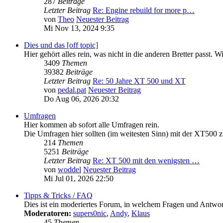
287
Beiträge
Letzter Beitrag
Re: Engine rebuild for more p…
von
Theo
Neuester Beitrag
Mi Nov 13, 2024 9:35
Dies und das [off topic]
Hier gehört alles rein, was nicht in die anderen Bretter pass
3409
Themen
39382
Beiträge
Letzter Beitrag
Re: 50 Jahre XT 500 und XT
von
pedal.pat
Neuester Beitrag
Do Aug 06, 2026 20:32
Umfragen
Hier kommen ab sofort alle Umfragen rein.
Die Umfragen hier sollten (im weitesten Sinn) mit der XT500 z
214
Themen
5251
Beiträge
Letzter Beitrag
Re: XT 500 mit den wenigsten …
von
woddel
Neuester Beitrag
Mi Jul 01, 2026 22:50
Tipps & Tricks / FAQ
Dies ist ein moderiertes Forum, in welchem Fragen und Antwort
Moderatoren:
supers0nic
,
Andy
,
Klaus
45
Themen