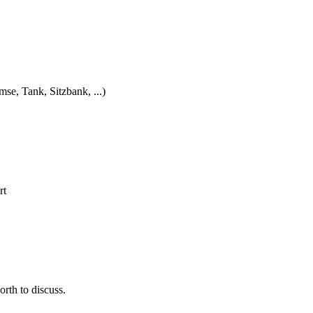
e, Tank, Sitzbank, ...)
rt
rth to discuss.