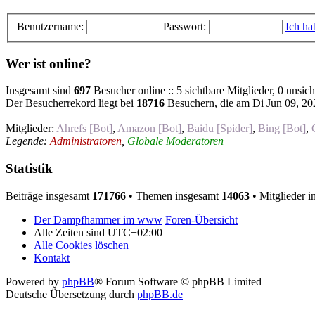
Benutzername:
Passwort:
Ich ha
Wer ist online?
Insgesamt sind
697
Besucher online :: 5 sichtbare Mitglieder, 0 unsic
Der Besucherrekord liegt bei
18716
Besuchern, die am Di Jun 09, 202
Mitglieder:
Ahrefs [Bot]
,
Amazon [Bot]
,
Baidu [Spider]
,
Bing [Bot]
,
Legende:
Administratoren
,
Globale Moderatoren
Statistik
Beiträge insgesamt
171766
• Themen insgesamt
14063
• Mitglieder 
Der Dampfhammer im www
Foren-Übersicht
Alle Zeiten sind
UTC+02:00
Alle Cookies löschen
Kontakt
Powered by
phpBB
® Forum Software © phpBB Limited
Deutsche Übersetzung durch
phpBB.de