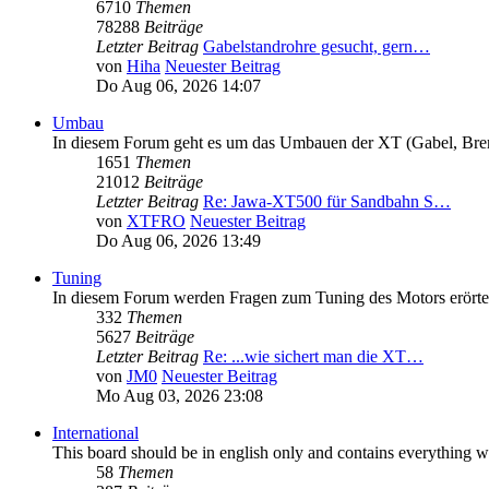
6710
Themen
78288
Beiträge
Letzter Beitrag
Gabelstandrohre gesucht, gern…
von
Hiha
Neuester Beitrag
Do Aug 06, 2026 14:07
Umbau
In diesem Forum geht es um das Umbauen der XT (Gabel, Brems
1651
Themen
21012
Beiträge
Letzter Beitrag
Re: Jawa-XT500 für Sandbahn S…
von
XTFRO
Neuester Beitrag
Do Aug 06, 2026 13:49
Tuning
In diesem Forum werden Fragen zum Tuning des Motors erörte
332
Themen
5627
Beiträge
Letzter Beitrag
Re: ...wie sichert man die XT…
von
JM0
Neuester Beitrag
Mo Aug 03, 2026 23:08
International
This board should be in english only and contains everything wo
58
Themen