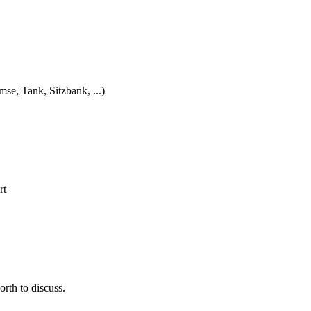
e, Tank, Sitzbank, ...)
rt
rth to discuss.