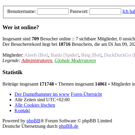
Benutzername:
Passwort:
Ich ha
Wer ist online?
Insgesamt sind
709
Besucher online :: 7 sichtbare Mitglieder, 0 unsic
Der Besucherrekord liegt bei
18716
Besuchern, die am Di Jun 09, 202
Mitglieder:
Ahrefs [Bot]
,
Baidu [Spider]
,
Bing [Bot]
,
DuckDuckGo [
Legende:
Administratoren
,
Globale Moderatoren
Statistik
Beiträge insgesamt
171748
• Themen insgesamt
14061
• Mitglieder 
Der Dampfhammer im www
Foren-Übersicht
Alle Zeiten sind
UTC+02:00
Alle Cookies löschen
Kontakt
Powered by
phpBB
® Forum Software © phpBB Limited
Deutsche Übersetzung durch
phpBB.de