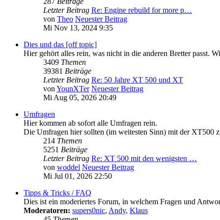
287
Beiträge
Letzter Beitrag
Re: Engine rebuild for more p…
von
Theo
Neuester Beitrag
Mi Nov 13, 2024 9:35
Dies und das [off topic]
Hier gehört alles rein, was nicht in die anderen Bretter pass
3409
Themen
39381
Beiträge
Letzter Beitrag
Re: 50 Jahre XT 500 und XT
von
YounXTer
Neuester Beitrag
Mi Aug 05, 2026 20:49
Umfragen
Hier kommen ab sofort alle Umfragen rein.
Die Umfragen hier sollten (im weitesten Sinn) mit der XT500 z
214
Themen
5251
Beiträge
Letzter Beitrag
Re: XT 500 mit den wenigsten …
von
woddel
Neuester Beitrag
Mi Jul 01, 2026 22:50
Tipps & Tricks / FAQ
Dies ist ein moderiertes Forum, in welchem Fragen und Antwort
Moderatoren:
supers0nic
,
Andy
,
Klaus
45
Themen