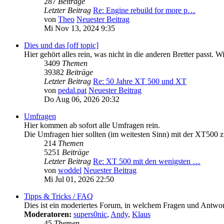
287
Beiträge
Letzter Beitrag
Re: Engine rebuild for more p…
von
Theo
Neuester Beitrag
Mi Nov 13, 2024 9:35
Dies und das [off topic]
Hier gehört alles rein, was nicht in die anderen Bretter pass
3409
Themen
39382
Beiträge
Letzter Beitrag
Re: 50 Jahre XT 500 und XT
von
pedal.pat
Neuester Beitrag
Do Aug 06, 2026 20:32
Umfragen
Hier kommen ab sofort alle Umfragen rein.
Die Umfragen hier sollten (im weitesten Sinn) mit der XT500 z
214
Themen
5251
Beiträge
Letzter Beitrag
Re: XT 500 mit den wenigsten …
von
woddel
Neuester Beitrag
Mi Jul 01, 2026 22:50
Tipps & Tricks / FAQ
Dies ist ein moderiertes Forum, in welchem Fragen und Antwort
Moderatoren:
supers0nic
,
Andy
,
Klaus
45
Themen