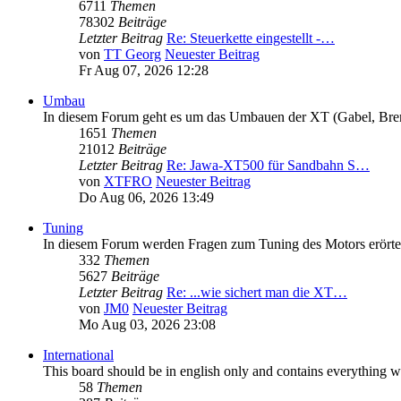
6711
Themen
78302
Beiträge
Letzter Beitrag
Re: Steuerkette eingestellt -…
von
TT Georg
Neuester Beitrag
Fr Aug 07, 2026 12:28
Umbau
In diesem Forum geht es um das Umbauen der XT (Gabel, Brems
1651
Themen
21012
Beiträge
Letzter Beitrag
Re: Jawa-XT500 für Sandbahn S…
von
XTFRO
Neuester Beitrag
Do Aug 06, 2026 13:49
Tuning
In diesem Forum werden Fragen zum Tuning des Motors erörte
332
Themen
5627
Beiträge
Letzter Beitrag
Re: ...wie sichert man die XT…
von
JM0
Neuester Beitrag
Mo Aug 03, 2026 23:08
International
This board should be in english only and contains everything wo
58
Themen