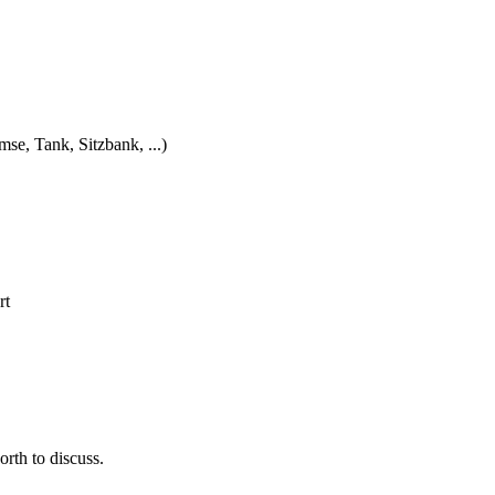
e, Tank, Sitzbank, ...)
rt
rth to discuss.