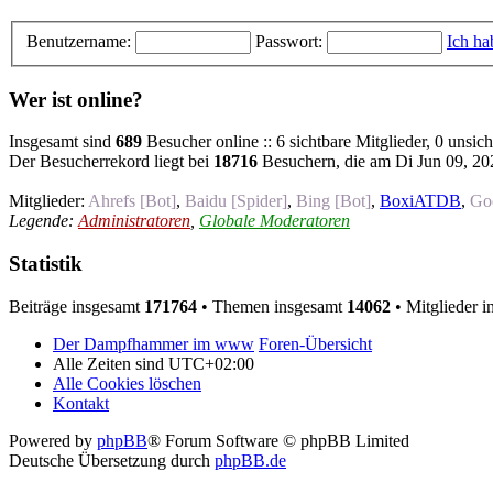
Benutzername:
Passwort:
Ich ha
Wer ist online?
Insgesamt sind
689
Besucher online :: 6 sichtbare Mitglieder, 0 unsic
Der Besucherrekord liegt bei
18716
Besuchern, die am Di Jun 09, 202
Mitglieder:
Ahrefs [Bot]
,
Baidu [Spider]
,
Bing [Bot]
,
BoxiATDB
,
Goo
Legende:
Administratoren
,
Globale Moderatoren
Statistik
Beiträge insgesamt
171764
• Themen insgesamt
14062
• Mitglieder 
Der Dampfhammer im www
Foren-Übersicht
Alle Zeiten sind
UTC+02:00
Alle Cookies löschen
Kontakt
Powered by
phpBB
® Forum Software © phpBB Limited
Deutsche Übersetzung durch
phpBB.de