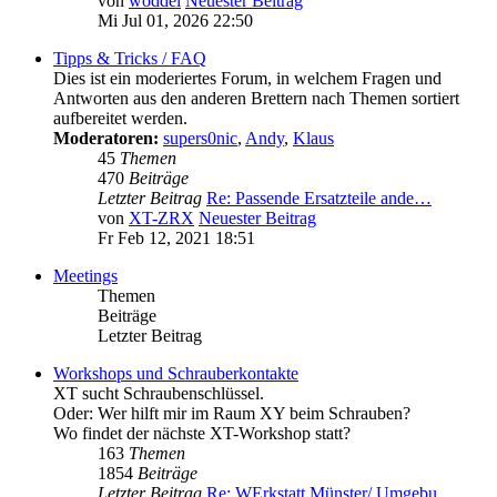
von
woddel
Neuester Beitrag
Mi Jul 01, 2026 22:50
Tipps & Tricks / FAQ
Dies ist ein moderiertes Forum, in welchem Fragen und
Antworten aus den anderen Brettern nach Themen sortiert
aufbereitet werden.
Moderatoren:
supers0nic
,
Andy
,
Klaus
45
Themen
470
Beiträge
Letzter Beitrag
Re: Passende Ersatzteile ande…
von
XT-ZRX
Neuester Beitrag
Fr Feb 12, 2021 18:51
Meetings
Themen
Beiträge
Letzter Beitrag
Workshops und Schrauberkontakte
XT sucht Schraubenschlüssel.
Oder: Wer hilft mir im Raum XY beim Schrauben?
Wo findet der nächste XT-Workshop statt?
163
Themen
1854
Beiträge
Letzter Beitrag
Re: WErkstatt Münster/ Umgebu…