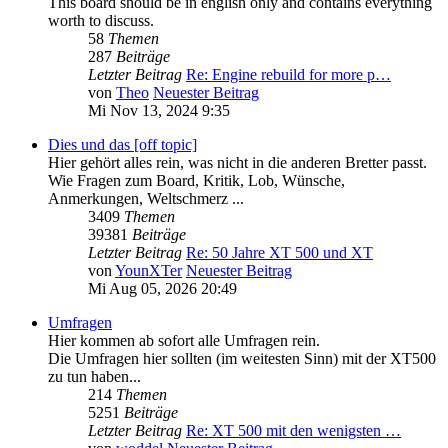
This board should be in english only and contains everything
worth to discuss.
58
Themen
287
Beiträge
Letzter Beitrag
Re: Engine rebuild for more p…
von
Theo
Neuester Beitrag
Mi Nov 13, 2024 9:35
Dies und das [off topic]
Hier gehört alles rein, was nicht in die anderen Bretter passt.
Wie Fragen zum Board, Kritik, Lob, Wünsche,
Anmerkungen, Weltschmerz ...
3409
Themen
39381
Beiträge
Letzter Beitrag
Re: 50 Jahre XT 500 und XT
von
YounXTer
Neuester Beitrag
Mi Aug 05, 2026 20:49
Umfragen
Hier kommen ab sofort alle Umfragen rein.
Die Umfragen hier sollten (im weitesten Sinn) mit der XT500
zu tun haben...
214
Themen
5251
Beiträge
Letzter Beitrag
Re: XT 500 mit den wenigsten …