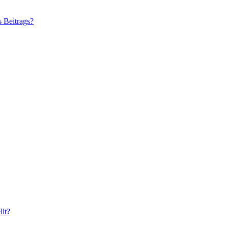
s Beitrags?
lt?