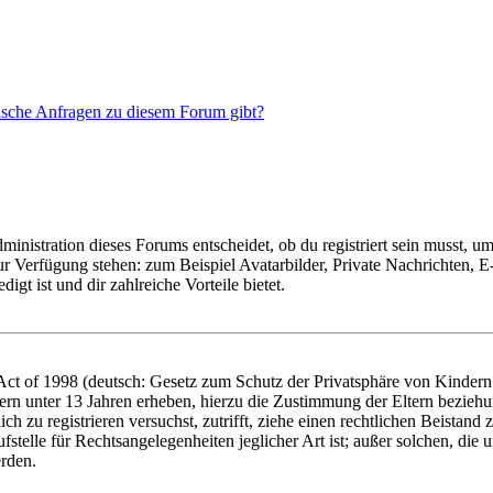
tische Anfragen zu diesem Forum gibt?
istration dieses Forums entscheidet, ob du registriert sein musst, um Be
zur Verfügung stehen: zum Beispiel Avatarbilder, Private Nachrichten, 
igt ist und dir zahlreiche Vorteile bietet.
t of 1998 (deutsch: Gesetz zum Schutz der Privatsphäre von Kindern i
ern unter 13 Jahren erheben, hierzu die Zustimmung der Eltern bezieh
dich zu registrieren versuchst, zutrifft, ziehe einen rechtlichen Beista
stelle für Rechtsangelegenheiten jeglicher Art ist; außer solchen, die
erden.