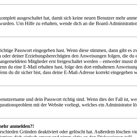
 komplett ausgeschaltet hat, damit sich keine neuen Benutzer mehr anm
 wurden. Um Hilfe zu erhalten, wende dich an die Board-Administratio
richtige Passwort eingegeben hast. Wenn diese stimmen, dann gibt es
ern oder deiner Erziehungsberechtigten den Anweisungen folgen, die du e
 angemeldeten Mitglieder erst freigeschaltet werden – entweder musst du
. Wenn du eine E-Mail erhalten hast, folge den dort enthaltenen Anweis
nn du dir sicher bist, dass deine E-Mail-Adresse korrekt eingegeben w
Benutzername und dein Passwort richtig sind. Wenn dies der Fall ist, w
igurationsproblem mit der Website vorliegt, welches ein Administrator l
t mehr anmelden?!
rschieden Gründen deaktiviert oder gelöscht hat. Außerdem löschen vie