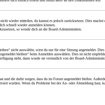
triere dich einfach erneut und nimm aktiv an den Diskussionen teil!
 nicht wieder mitteilen, du kannst es jedoch zurücksetzen. Dies machs
 dich schnell wieder anmelden können.
ückzusetzen, so wende dich an die Board-Administration.
en“ nicht auswählst, wirst du nur für eine Sitzung angemeldet. Dies
Angemeldet bleiben“ beim Anmelden auswählen. Dies ist nicht empfehle
Verfügung steht, dann wurde sie vermutlich von der Board-Administratio
 hat und die dafür sorgen, dass du im Forum angemeldet bleibst. Außer
tiviert wurden. Wenn du Probleme bei der An- oder Abmeldung hast, ka