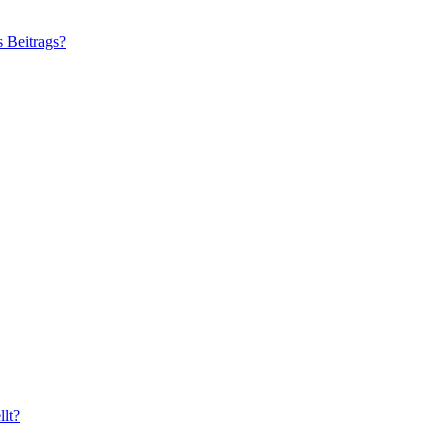
s Beitrags?
lt?