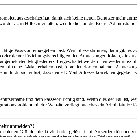
 komplett ausgeschaltet hat, damit sich keine neuen Benutzer mehr anm
 wurden. Um Hilfe zu erhalten, wende dich an die Board-Administratio
richtige Passwort eingegeben hast. Wenn diese stimmen, dann gibt es
ern oder deiner Erziehungsberechtigten den Anweisungen folgen, die du e
 angemeldeten Mitglieder erst freigeschaltet werden – entweder musst du
. Wenn du eine E-Mail erhalten hast, folge den dort enthaltenen Anweis
nn du dir sicher bist, dass deine E-Mail-Adresse korrekt eingegeben w
Benutzername und dein Passwort richtig sind. Wenn dies der Fall ist, w
igurationsproblem mit der Website vorliegt, welches ein Administrator l
t mehr anmelden?!
rschieden Gründen deaktiviert oder gelöscht hat. Außerdem löschen vie