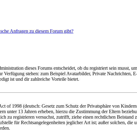
tische Anfragen zu diesem Forum gibt?
istration dieses Forums entscheidet, ob du registriert sein musst, um Be
zur Verfügung stehen: zum Beispiel Avatarbilder, Private Nachrichten, 
igt ist und dir zahlreiche Vorteile bietet.
t of 1998 (deutsch: Gesetz zum Schutz der Privatsphäre von Kindern i
ern unter 13 Jahren erheben, hierzu die Zustimmung der Eltern bezieh
dich zu registrieren versuchst, zutrifft, ziehe einen rechtlichen Beista
stelle für Rechtsangelegenheiten jeglicher Art ist; außer solchen, die
erden.