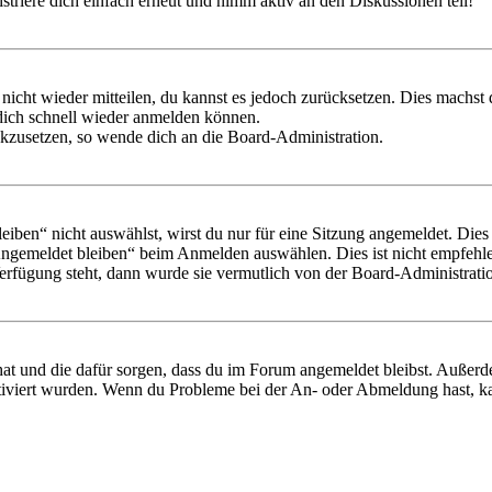
triere dich einfach erneut und nimm aktiv an den Diskussionen teil!
 nicht wieder mitteilen, du kannst es jedoch zurücksetzen. Dies machs
 dich schnell wieder anmelden können.
ückzusetzen, so wende dich an die Board-Administration.
en“ nicht auswählst, wirst du nur für eine Sitzung angemeldet. Dies
Angemeldet bleiben“ beim Anmelden auswählen. Dies ist nicht empfehle
Verfügung steht, dann wurde sie vermutlich von der Board-Administratio
 hat und die dafür sorgen, dass du im Forum angemeldet bleibst. Außer
tiviert wurden. Wenn du Probleme bei der An- oder Abmeldung hast, ka